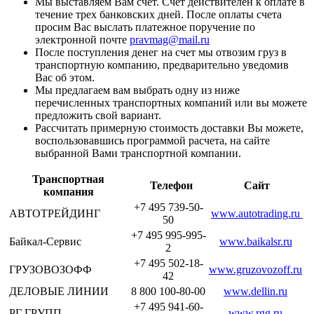
Мы выставляем Вам счет. Счет действителен к оплате в
течение трех банковских дней. После оплаты счета
просим Вас выслать платежное поручение по
электронной почте
pravmag@mail.ru
После поступления денег на счет мы отвозим груз в
транспортную компанию, предварительно уведомив
Вас об этом.
Мы предлагаем вам выбрать одну из ниже
перечисленных транспортных компаний или вы можете
предложить свой вариант.
Рассчитать примерную стоимость доставки Вы можете,
воспользовавшись программой расчета, на сайте
выбранной Вами транспортной компании.
Транспортная
Телефон
Сайт
компания
+7 495 739-50-
АВТОТРЕЙДИНГ
www.autotrading.ru
50
+7 495 995-995-
Байкал-Сервис
www.baikalsr.ru
2
+7 495 502-18-
ГРУЗОВОЗОФФ
www.gruzovozoff.ru
42
ДЕЛОВЫЕ ЛИНИИ
8 800 100-80-00
www.dellin.ru
+7 495 941-60-
РГ ГРУПП
www.rgg.ru