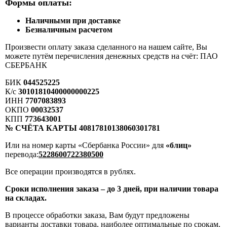
Формы оплаты:
Наличными при доставке
Безналичным расчетом
Произвести оплату заказа сделанного на нашем сайте, Вы
можете путём перечисления денежных средств на счёт: ПАО
СБЕРБАНК
БИК
044525225
К/с
30101810400000000225
ИНН
7707083893
ОКПО
00032537
КПП
773643001
№ СЧЁТА КАРТЫ 40817810138060301781
Или на номер карты «Сбербанка России» для
«блиц»
перевода:
5228600722380500
Все операции производятся в рублях.
Сроки исполнения заказа – до 3 дней, при наличии товара
на складах.
В процессе обработки заказа, Вам будут предложены
варианты доставки товара, наиболее оптимальные по срокам,