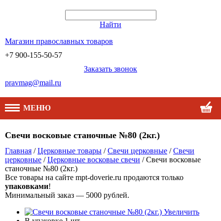
Найти
Магазин православных товаров
+7 900-155-50-57
Заказать звонок
pravmag@mail.ru
МЕНЮ
Свечи восковые станочные №80 (2кг.)
Главная
/
Церковные товары
/
Свечи церковные
/
Свечи
церковные
/
Церковные восковые свечи
/ Свечи восковые
станочные №80 (2кг.)
Все товары на сайте mpt-doverie.ru продаются только
упаковками
!
Минимальный заказ — 5000 рублей.
Увеличить
В упаковке
1 шт