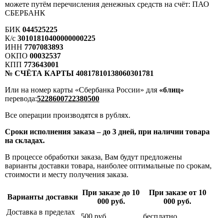
можете путём перечисления денежных средств на счёт: ПАО
СБЕРБАНК
БИК
044525225
К/с
30101810400000000225
ИНН
7707083893
ОКПО
00032537
КПП
773643001
№ СЧЁТА КАРТЫ 40817810138060301781
Или на номер карты «Сбербанка России» для
«блиц»
перевода:
5228600722380500
Все операции производятся в рублях.
Сроки исполнения заказа – до 3 дней, при наличии товара
на складах.
В процессе обработки заказа, Вам будут предложены
варианты доставки товара, наиболее оптимальные по срокам,
стоимости и месту получения заказа.
При заказе до 10
При заказе от 10
Варианты доставки
000 руб.
000 руб.
Доставка в пределах
500 руб.
бесплатно