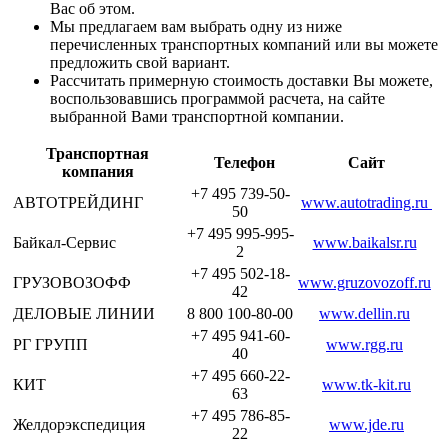
Вас об этом.
Мы предлагаем вам выбрать одну из ниже
перечисленных транспортных компаний или вы можете
предложить свой вариант.
Рассчитать примерную стоимость доставки Вы можете,
воспользовавшись программой расчета, на сайте
выбранной Вами транспортной компании.
Транспортная
Телефон
Сайт
компания
+7 495 739-50-
АВТОТРЕЙДИНГ
www.autotrading.ru
50
+7 495 995-995-
Байкал-Сервис
www.baikalsr.ru
2
+7 495 502-18-
ГРУЗОВОЗОФФ
www.gruzovozoff.ru
42
ДЕЛОВЫЕ ЛИНИИ
8 800 100-80-00
www.dellin.ru
+7 495 941-60-
РГ ГРУПП
www.rgg.ru
40
+7 495 660-22-
КИТ
www.tk-kit.ru
63
+7 495 786-85-
Желдорэкспедиция
www.jde.ru
22