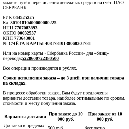
можете путём перечисления денежных средств на счёт: ПАО
СБЕРБАНК
БИК
044525225
К/с
30101810400000000225
ИНН
7707083893
ОКПО
00032537
КПП
773643001
№ СЧЁТА КАРТЫ 40817810138060301781
Или на номер карты «Сбербанка России» для
«блиц»
перевода:
5228600722380500
Все операции производятся в рублях.
Сроки исполнения заказа – до 3 дней, при наличии товара
на складах.
В процессе обработки заказа, Вам будут предложены
варианты доставки товара, наиболее оптимальные по срокам,
стоимости и месту получения заказа.
При заказе до 10
При заказе от 10
Варианты доставки
000 руб.
000 руб.
Доставка в пределах
500 руб.
бесплатно