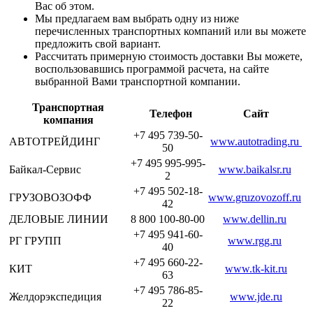
Вас об этом.
Мы предлагаем вам выбрать одну из ниже
перечисленных транспортных компаний или вы можете
предложить свой вариант.
Рассчитать примерную стоимость доставки Вы можете,
воспользовавшись программой расчета, на сайте
выбранной Вами транспортной компании.
Транспортная
Телефон
Сайт
компания
+7 495 739-50-
АВТОТРЕЙДИНГ
www.autotrading.ru
50
+7 495 995-995-
Байкал-Сервис
www.baikalsr.ru
2
+7 495 502-18-
ГРУЗОВОЗОФФ
www.gruzovozoff.ru
42
ДЕЛОВЫЕ ЛИНИИ
8 800 100-80-00
www.dellin.ru
+7 495 941-60-
РГ ГРУПП
www.rgg.ru
40
+7 495 660-22-
КИТ
www.tk-kit.ru
63
+7 495 786-85-
Желдорэкспедиция
www.jde.ru
22