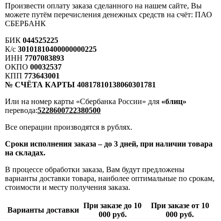
Произвести оплату заказа сделанного на нашем сайте, Вы
можете путём перечисления денежных средств на счёт: ПАО
СБЕРБАНК
БИК
044525225
К/с
30101810400000000225
ИНН
7707083893
ОКПО
00032537
КПП
773643001
№ СЧЁТА КАРТЫ 40817810138060301781
Или на номер карты «Сбербанка России» для
«блиц»
перевода:
5228600722380500
Все операции производятся в рублях.
Сроки исполнения заказа – до 3 дней, при наличии товара
на складах.
В процессе обработки заказа, Вам будут предложены
варианты доставки товара, наиболее оптимальные по срокам,
стоимости и месту получения заказа.
При заказе до 10
При заказе от 10
Варианты доставки
000 руб.
000 руб.