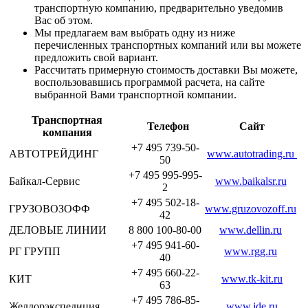
транспортную компанию, предварительно уведомив
Вас об этом.
Мы предлагаем вам выбрать одну из ниже
перечисленных транспортных компаний или вы можете
предложить свой вариант.
Рассчитать примерную стоимость доставки Вы можете,
воспользовавшись программой расчета, на сайте
выбранной Вами транспортной компании.
Транспортная
Телефон
Сайт
компания
+7 495 739-50-
АВТОТРЕЙДИНГ
www.autotrading.ru
50
+7 495 995-995-
Байкал-Сервис
www.baikalsr.ru
2
+7 495 502-18-
ГРУЗОВОЗОФФ
www.gruzovozoff.ru
42
ДЕЛОВЫЕ ЛИНИИ
8 800 100-80-00
www.dellin.ru
+7 495 941-60-
РГ ГРУПП
www.rgg.ru
40
+7 495 660-22-
КИТ
www.tk-kit.ru
63
+7 495 786-85-
Желдорэкспедиция
www.jde.ru