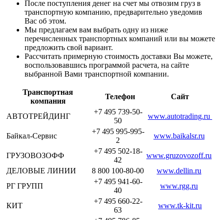
После поступления денег на счет мы отвозим груз в
транспортную компанию, предварительно уведомив
Вас об этом.
Мы предлагаем вам выбрать одну из ниже
перечисленных транспортных компаний или вы можете
предложить свой вариант.
Рассчитать примерную стоимость доставки Вы можете,
воспользовавшись программой расчета, на сайте
выбранной Вами транспортной компании.
Транспортная
Телефон
Сайт
компания
+7 495 739-50-
АВТОТРЕЙДИНГ
www.autotrading.ru
50
+7 495 995-995-
Байкал-Сервис
www.baikalsr.ru
2
+7 495 502-18-
ГРУЗОВОЗОФФ
www.gruzovozoff.ru
42
ДЕЛОВЫЕ ЛИНИИ
8 800 100-80-00
www.dellin.ru
+7 495 941-60-
РГ ГРУПП
www.rgg.ru
40
+7 495 660-22-
КИТ
www.tk-kit.ru
63