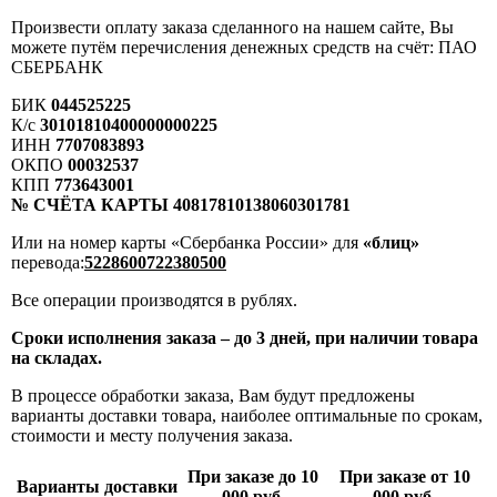
Произвести оплату заказа сделанного на нашем сайте, Вы
можете путём перечисления денежных средств на счёт: ПАО
СБЕРБАНК
БИК
044525225
К/с
30101810400000000225
ИНН
7707083893
ОКПО
00032537
КПП
773643001
№ СЧЁТА КАРТЫ 40817810138060301781
Или на номер карты «Сбербанка России» для
«блиц»
перевода:
5228600722380500
Все операции производятся в рублях.
Сроки исполнения заказа – до 3 дней, при наличии товара
на складах.
В процессе обработки заказа, Вам будут предложены
варианты доставки товара, наиболее оптимальные по срокам,
стоимости и месту получения заказа.
При заказе до 10
При заказе от 10
Варианты доставки
000 руб.
000 руб.