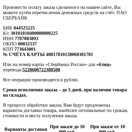
Произвести оплату заказа сделанного на нашем сайте, Вы
можете путём перечисления денежных средств на счёт: ПАО
СБЕРБАНК
БИК
044525225
К/с
30101810400000000225
ИНН
7707083893
ОКПО
00032537
КПП
773643001
№ СЧЁТА КАРТЫ 40817810138060301781
Или на номер карты «Сбербанка России» для
«блиц»
перевода:
5228600722380500
Все операции производятся в рублях.
Сроки исполнения заказа – до 3 дней, при наличии товара
на складах.
В процессе обработки заказа, Вам будут предложены
варианты доставки товара, наиболее оптимальные по срокам,
стоимости и месту получения заказа.
При заказе до 10
При заказе от 10
Варианты доставки
000 руб.
000 руб.