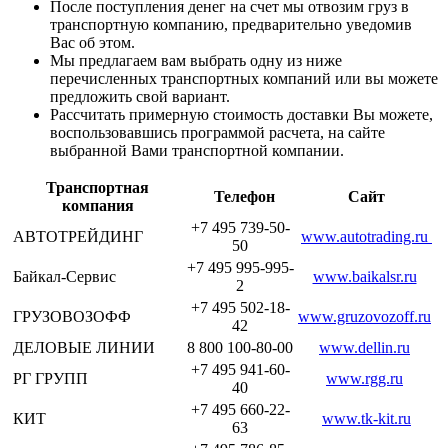
После поступления денег на счет мы отвозим груз в
транспортную компанию, предварительно уведомив
Вас об этом.
Мы предлагаем вам выбрать одну из ниже
перечисленных транспортных компаний или вы можете
предложить свой вариант.
Рассчитать примерную стоимость доставки Вы можете,
воспользовавшись программой расчета, на сайте
выбранной Вами транспортной компании.
Транспортная
Телефон
Сайт
компания
+7 495 739-50-
АВТОТРЕЙДИНГ
www.autotrading.ru
50
+7 495 995-995-
Байкал-Сервис
www.baikalsr.ru
2
+7 495 502-18-
ГРУЗОВОЗОФФ
www.gruzovozoff.ru
42
ДЕЛОВЫЕ ЛИНИИ
8 800 100-80-00
www.dellin.ru
+7 495 941-60-
РГ ГРУПП
www.rgg.ru
40
+7 495 660-22-
КИТ
www.tk-kit.ru
63