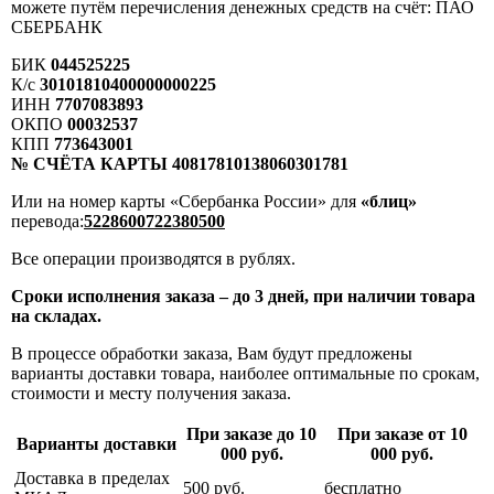
можете путём перечисления денежных средств на счёт: ПАО
СБЕРБАНК
БИК
044525225
К/с
30101810400000000225
ИНН
7707083893
ОКПО
00032537
КПП
773643001
№ СЧЁТА КАРТЫ 40817810138060301781
Или на номер карты «Сбербанка России» для
«блиц»
перевода:
5228600722380500
Все операции производятся в рублях.
Сроки исполнения заказа – до 3 дней, при наличии товара
на складах.
В процессе обработки заказа, Вам будут предложены
варианты доставки товара, наиболее оптимальные по срокам,
стоимости и месту получения заказа.
При заказе до 10
При заказе от 10
Варианты доставки
000 руб.
000 руб.
Доставка в пределах
500 руб.
бесплатно