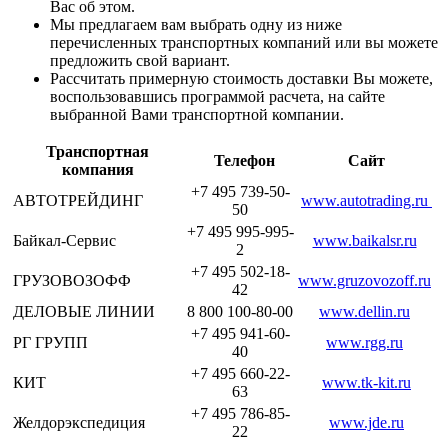
Вас об этом.
Мы предлагаем вам выбрать одну из ниже
перечисленных транспортных компаний или вы можете
предложить свой вариант.
Рассчитать примерную стоимость доставки Вы можете,
воспользовавшись программой расчета, на сайте
выбранной Вами транспортной компании.
Транспортная
Телефон
Сайт
компания
+7 495 739-50-
АВТОТРЕЙДИНГ
www.autotrading.ru
50
+7 495 995-995-
Байкал-Сервис
www.baikalsr.ru
2
+7 495 502-18-
ГРУЗОВОЗОФФ
www.gruzovozoff.ru
42
ДЕЛОВЫЕ ЛИНИИ
8 800 100-80-00
www.dellin.ru
+7 495 941-60-
РГ ГРУПП
www.rgg.ru
40
+7 495 660-22-
КИТ
www.tk-kit.ru
63
+7 495 786-85-
Желдорэкспедиция
www.jde.ru
22