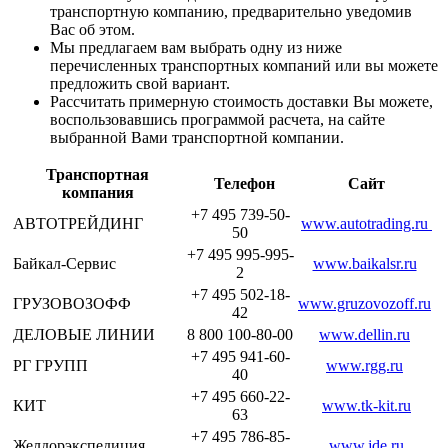
транспортную компанию, предварительно уведомив
Вас об этом.
Мы предлагаем вам выбрать одну из ниже
перечисленных транспортных компаний или вы можете
предложить свой вариант.
Рассчитать примерную стоимость доставки Вы можете,
воспользовавшись программой расчета, на сайте
выбранной Вами транспортной компании.
Транспортная
Телефон
Сайт
компания
+7 495 739-50-
АВТОТРЕЙДИНГ
www.autotrading.ru
50
+7 495 995-995-
Байкал-Сервис
www.baikalsr.ru
2
+7 495 502-18-
ГРУЗОВОЗОФФ
www.gruzovozoff.ru
42
ДЕЛОВЫЕ ЛИНИИ
8 800 100-80-00
www.dellin.ru
+7 495 941-60-
РГ ГРУПП
www.rgg.ru
40
+7 495 660-22-
КИТ
www.tk-kit.ru
63
+7 495 786-85-
Желдорэкспедиция
www.jde.ru