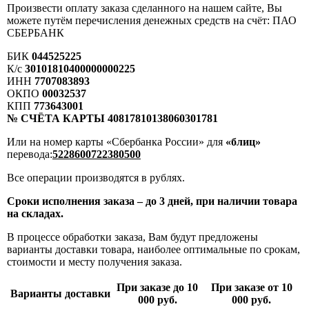
Произвести оплату заказа сделанного на нашем сайте, Вы
можете путём перечисления денежных средств на счёт: ПАО
СБЕРБАНК
БИК
044525225
К/с
30101810400000000225
ИНН
7707083893
ОКПО
00032537
КПП
773643001
№ СЧЁТА КАРТЫ 40817810138060301781
Или на номер карты «Сбербанка России» для
«блиц»
перевода:
5228600722380500
Все операции производятся в рублях.
Сроки исполнения заказа – до 3 дней, при наличии товара
на складах.
В процессе обработки заказа, Вам будут предложены
варианты доставки товара, наиболее оптимальные по срокам,
стоимости и месту получения заказа.
При заказе до 10
При заказе от 10
Варианты доставки
000 руб.
000 руб.