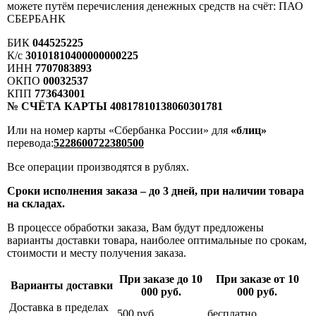
можете путём перечисления денежных средств на счёт: ПАО
СБЕРБАНК
БИК
044525225
К/с
30101810400000000225
ИНН
7707083893
ОКПО
00032537
КПП
773643001
№ СЧЁТА КАРТЫ 40817810138060301781
Или на номер карты «Сбербанка России» для
«блиц»
перевода:
5228600722380500
Все операции производятся в рублях.
Сроки исполнения заказа – до 3 дней, при наличии товара
на складах.
В процессе обработки заказа, Вам будут предложены
варианты доставки товара, наиболее оптимальные по срокам,
стоимости и месту получения заказа.
При заказе до 10
При заказе от 10
Варианты доставки
000 руб.
000 руб.
Доставка в пределах
500 руб.
бесплатно