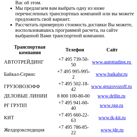
Вас об этом.
Мы предлагаем вам выбрать одну из ниже
перечисленных транспортных компаний или вы можете
предложить свой вариант.
Рассчитать примерную стоимость доставки Вы можете,
воспользовавшись программой расчета, на сайте
выбранной Вами транспортной компании.
Транспортная
Телефон
Сайт
компания
+7 495 739-50-
АВТОТРЕЙДИНГ
www.autotrading.ru
50
+7 495 995-995-
Байкал-Сервис
www.baikalsr.ru
2
+7 495 502-18-
ГРУЗОВОЗОФФ
www.gruzovozoff.ru
42
ДЕЛОВЫЕ ЛИНИИ
8 800 100-80-00
www.dellin.ru
+7 495 941-60-
РГ ГРУПП
www.rgg.ru
40
+7 495 660-22-
КИТ
www.tk-kit.ru
63
+7 495 786-85-
Желдорэкспедиция
www.jde.ru
22