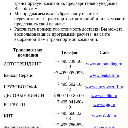
транспортную компанию, предварительно уведомив
Вас об этом.
Мы предлагаем вам выбрать одну из ниже
перечисленных транспортных компаний или вы можете
предложить свой вариант.
Рассчитать примерную стоимость доставки Вы можете,
воспользовавшись программой расчета, на сайте
выбранной Вами транспортной компании.
Транспортная
Телефон
Сайт
компания
+7 495 739-50-
АВТОТРЕЙДИНГ
www.autotrading.ru
50
+7 495 995-995-
Байкал-Сервис
www.baikalsr.ru
2
+7 495 502-18-
ГРУЗОВОЗОФФ
www.gruzovozoff.ru
42
ДЕЛОВЫЕ ЛИНИИ
8 800 100-80-00
www.dellin.ru
+7 495 941-60-
РГ ГРУПП
www.rgg.ru
40
+7 495 660-22-
КИТ
www.tk-kit.ru
63
+7 495 786-85-
Желдорэкспедиция
www.jde.ru