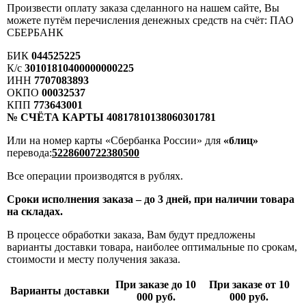
Произвести оплату заказа сделанного на нашем сайте, Вы
можете путём перечисления денежных средств на счёт: ПАО
СБЕРБАНК
БИК
044525225
К/с
30101810400000000225
ИНН
7707083893
ОКПО
00032537
КПП
773643001
№ СЧЁТА КАРТЫ 40817810138060301781
Или на номер карты «Сбербанка России» для
«блиц»
перевода:
5228600722380500
Все операции производятся в рублях.
Сроки исполнения заказа – до 3 дней, при наличии товара
на складах.
В процессе обработки заказа, Вам будут предложены
варианты доставки товара, наиболее оптимальные по срокам,
стоимости и месту получения заказа.
При заказе до 10
При заказе от 10
Варианты доставки
000 руб.
000 руб.