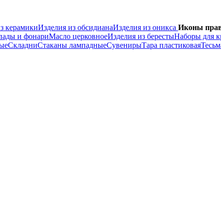
из керамики
Изделия из обсидиана
Изделия из оникса
Иконы пра
пады и фонари
Масло церковное
Изделия из бересты
Наборы для 
ные
Складни
Стаканы лампадные
Сувениры
Тара пластиковая
Тесьм