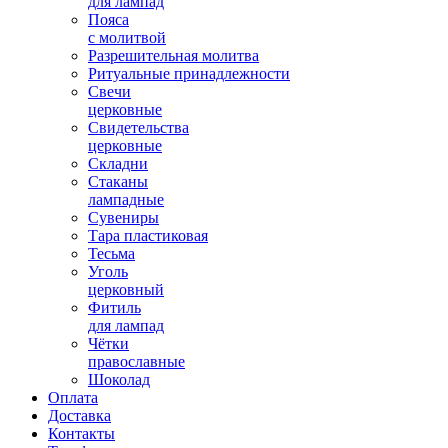
для лампад
Пояса
с молитвой
Разрешительная молитва
Ритуальные принадлежности
Свечи
церковные
Свидетельства
церковные
Складни
Стаканы
лампадные
Сувениры
Тара пластиковая
Тесьма
Уголь
церковный
Фитиль
для лампад
Чётки
православные
Шоколад
Оплата
Доставка
Контакты