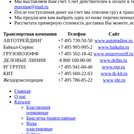
Мы выставляем Вам счет. Счет действителен к оплате в 
pravmag@mail.ru
После поступления денег на счет мы отвозим груз в тра
Мы предлагаем вам выбрать одну из ниже перечисленных
Рассчитать примерную стоимость доставки Вы можете, в
Транспортная компания
Телефон
Сайт
АВТОТРЕЙДИНГ
+7 495 739-50-50
www.autotrading.ru
Байкал-Сервис
+7 495 995-995-2
www.baikalsr.ru
ГРУЗОВОЗОФФ
+7 495 502-18-42
www.gruzovozoff.ru
ДЕЛОВЫЕ ЛИНИИ
8 800 100-80-00
www.dellin.ru
РГ ГРУПП
+7 495 941-60-40
www.rgg.ru
КИТ
+7 495 660-22-63
www.tk-kit.ru
Желдорэкспедиция
+7 495 786-85-22
www.jde.ru
Главная
О нас
Каталог
Благовония
церковные
Браслеты православные
Вазы
пластиковые