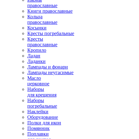
православные
Книги православные
Кольца
православные
Косынки
Кресты погребальные
Кресты
православные
Кропило
Ладан
Ладанки
Лампады и фонари
Лампады неугасимые
Масло
церковное
Наборы
для крещения
Наборы
погребальные
Наклейки
Оборудование
Полки для икон
Помянник
Поплавки