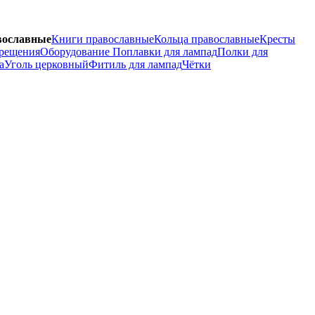
вославные
Книги православные
Кольца православные
Кресты
крещения
Оборудование
Поплавки для лампад
Полки для
а
Уголь церковный
Фитиль для лампад
Чётки