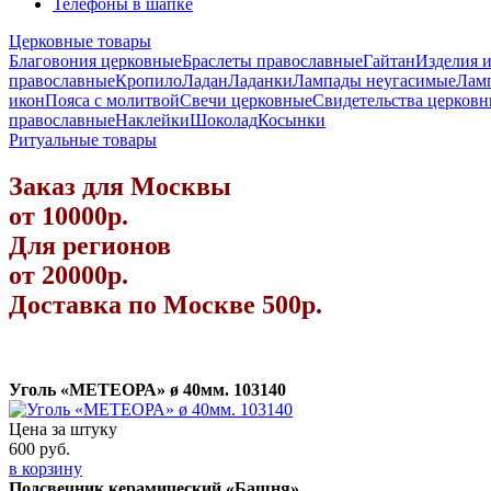
Телефоны в шапке
Церковные товары
Благовония церковные
Браслеты православные
Гайтан
Изделия 
православные
Кропило
Ладан
Ладанки
Лампады неугасимые
Лам
икон
Пояса с молитвой
Свечи церковные
Свидетельства церков
православные
Наклейки
Шоколад
Косынки
Ритуальные товары
Заказ для Москвы
от 10000р.
Для регионов
от 20000р.
Доставка по Москве 500р.
Уголь «МЕТЕОРА» ø 40мм. 103140
Цена за штуку
600 руб.
в корзину
Подсвечник керамический «Башня».