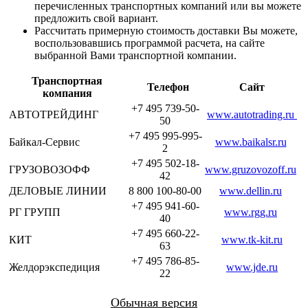
перечисленных транспортных компаний или вы можете
предложить свой вариант.
Рассчитать примерную стоимость доставки Вы можете,
воспользовавшись программой расчета, на сайте
выбранной Вами транспортной компании.
Транспортная
Телефон
Сайт
компания
+7 495 739-50-
АВТОТРЕЙДИНГ
www.autotrading.ru
50
+7 495 995-995-
Байкал-Сервис
www.baikalsr.ru
2
+7 495 502-18-
ГРУЗОВОЗОФФ
www.gruzovozoff.ru
42
ДЕЛОВЫЕ ЛИНИИ
8 800 100-80-00
www.dellin.ru
+7 495 941-60-
РГ ГРУПП
www.rgg.ru
40
+7 495 660-22-
КИТ
www.tk-kit.ru
63
+7 495 786-85-
Желдорэкспедиция
www.jde.ru
22
Обычная версия