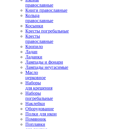
православные
Книги православные
Кольца
православные
Косынки
Кресты погребальные
Кресты
православные
Кропило
Ладан
Ладанки
Лампады и фонари
Лампады неугасимые
Масло
церковное
Наборы
для крещения
Наборы
погребальные
Наклейки
Оборудование
Полки для икон
Помянник
Поплавки