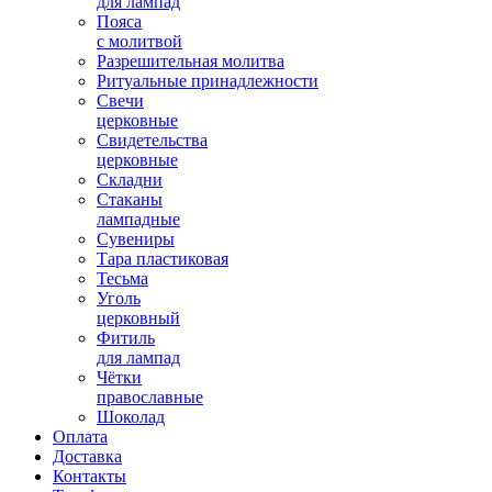
для лампад
Пояса
с молитвой
Разрешительная молитва
Ритуальные принадлежности
Свечи
церковные
Свидетельства
церковные
Складни
Стаканы
лампадные
Сувениры
Тара пластиковая
Тесьма
Уголь
церковный
Фитиль
для лампад
Чётки
православные
Шоколад
Оплата
Доставка
Контакты