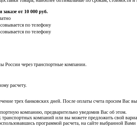
доставки товара, наиболее оптимальные по срокам, стоимости и 
 заказе от 10 000 руб.
латно
асовывается по телефону
асовывается по телефону
ны России через транспортные компании.
ому расчету.
течение трех банковских дней. После оплаты счета просим Вас в
нспортную компанию, предварительно уведомив Вас об этом.
 транспортных компаний или вы можете предложить свой вариа
оспользовавшись программой расчета, на сайте выбранной Вами