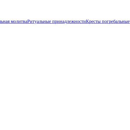
льная молитва
Ритуальные принадлежности
Кресты погребальные