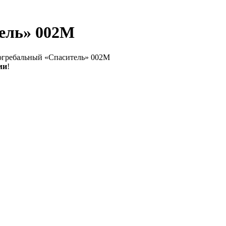
ель» 002М
огребальный «Спаситель» 002М
ми
!