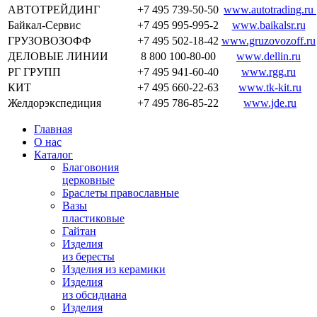
АВТОТРЕЙДИНГ
+7 495 739-50-50
www.autotrading.ru
Байкал-Сервис
+7 495 995-995-2
www.baikalsr.ru
ГРУЗОВОЗОФФ
+7 495 502-18-42
www.gruzovozoff.ru
ДЕЛОВЫЕ ЛИНИИ
8 800 100-80-00
www.dellin.ru
РГ ГРУПП
+7 495 941-60-40
www.rgg.ru
КИТ
+7 495 660-22-63
www.tk-kit.ru
Желдорэкспедиция
+7 495 786-85-22
www.jde.ru
Главная
О нас
Каталог
Благовония
церковные
Браслеты православные
Вазы
пластиковые
Гайтан
Изделия
из бересты
Изделия из керамики
Изделия
из обсидиана
Изделия