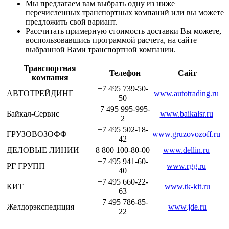
Мы предлагаем вам выбрать одну из ниже
перечисленных транспортных компаний или вы можете
предложить свой вариант.
Рассчитать примерную стоимость доставки Вы можете,
воспользовавшись программой расчета, на сайте
выбранной Вами транспортной компании.
Транспортная
Телефон
Сайт
компания
+7 495 739-50-
АВТОТРЕЙДИНГ
www.autotrading.ru
50
+7 495 995-995-
Байкал-Сервис
www.baikalsr.ru
2
+7 495 502-18-
ГРУЗОВОЗОФФ
www.gruzovozoff.ru
42
ДЕЛОВЫЕ ЛИНИИ
8 800 100-80-00
www.dellin.ru
+7 495 941-60-
РГ ГРУПП
www.rgg.ru
40
+7 495 660-22-
КИТ
www.tk-kit.ru
63
+7 495 786-85-
Желдорэкспедиция
www.jde.ru
22