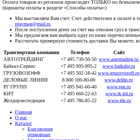
Оплата товаров из регионов происходит ТОЛЬКО по безналичн
(варианты оплаты в разделе «Способы оплаты»)
Мы выставляем Вам счет. Счет действителен к оплате в 
pravmag@mail.ru
После поступления денег на счет мы отвозим груз в тра
Мы предлагаем вам выбрать одну из ниже перечисленных
Рассчитать примерную стоимость доставки Вы можете, в
Транспортная компания
Телефон
Сайт
АВТОТРЕЙДИНГ
+7 495 739-50-50
www.autotrading.ru
Байкал-Сервис
+7 495 995-995-2
www.baikalsr.ru
ГРУЗОВОЗОФФ
+7 495 502-18-42
www.gruzovozoff.ru
ДЕЛОВЫЕ ЛИНИИ
8 800 100-80-00
www.dellin.ru
РГ ГРУПП
+7 495 941-60-40
www.rgg.ru
КИТ
+7 495 660-22-63
www.tk-kit.ru
Желдорэкспедиция
+7 495 786-85-22
www.jde.ru
Главная
О нас
Каталог
Благовония
церковные