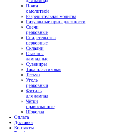
для лампад
Пояса
с молитвой
Разрешительная молитва
Ритуальные принадлежности
Свечи
церковные
Свидетельства
церковные
Складни
Стаканы
лампадные
Сувениры
Тара пластиковая
Тесьма
Уголь
церковный
Фитиль
для лампад
Чётки
православные
Шоколад
Оплата
Доставка
Контакты