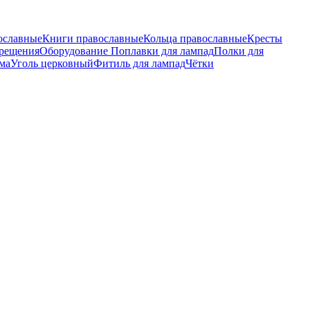
ославные
Книги православные
Кольца православные
Кресты
крещения
Оборудование
Поплавки для лампад
Полки для
ма
Уголь церковный
Фитиль для лампад
Чётки