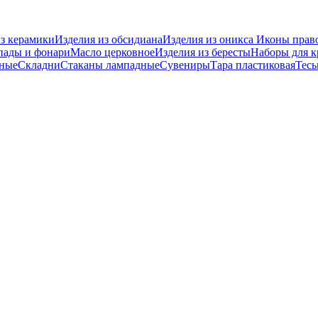
из керамики
Изделия из обсидиана
Изделия из оникса
Иконы прав
пады и фонари
Масло церковное
Изделия из бересты
Наборы для 
вные
Складни
Стаканы лампадные
Сувениры
Тара пластиковая
Тесь