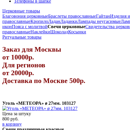
Телефоны в шапке
Церковные товары
Благовония церковные
Браслеты православные
Гайтан
Изделия 
православные
Кропило
Ладан
Ладанки
Лампады неугасимые
Лам
икон
Пояса с молитвой
Свечи церковные
Свидетельства церко
православные
Наклейки
Шоколад
Косынки
Ритуальные товары
Заказ для Москвы
от 10000р.
Для регионов
от 20000р.
Доставка по Москве 500р.
Уголь «МЕТЕОРА» ø 27мм. 103127
Цена за штуку
800 руб.
в корзину
Свечи праздничные красные