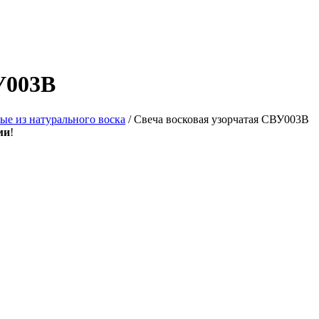
У003В
ые из натурального воска
/ Свеча восковая узорчатая СВУ003В
ми
!