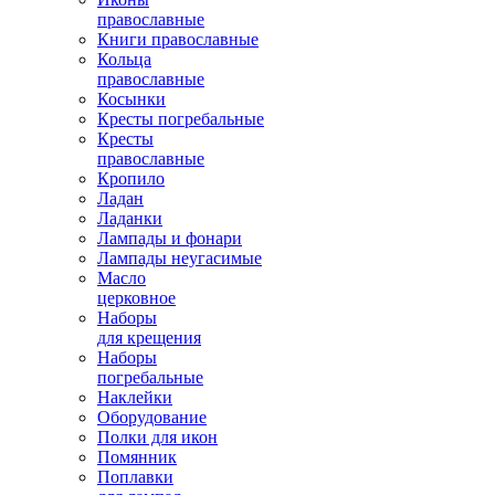
православные
Книги православные
Кольца
православные
Косынки
Кресты погребальные
Кресты
православные
Кропило
Ладан
Ладанки
Лампады и фонари
Лампады неугасимые
Масло
церковное
Наборы
для крещения
Наборы
погребальные
Наклейки
Оборудование
Полки для икон
Помянник
Поплавки