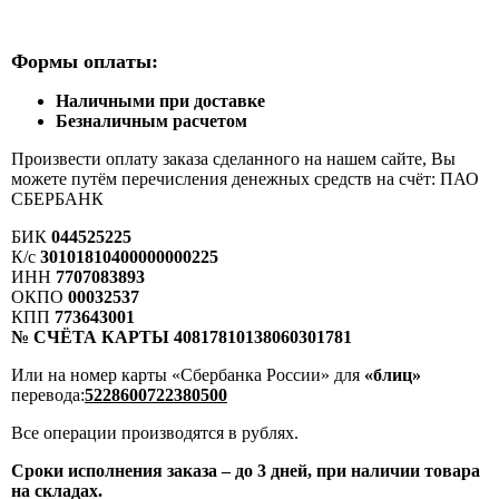
Формы оплаты:
Наличными при доставке
Безналичным расчетом
Произвести оплату заказа сделанного на нашем сайте, Вы
можете путём перечисления денежных средств на счёт: ПАО
СБЕРБАНК
БИК
044525225
К/с
30101810400000000225
ИНН
7707083893
ОКПО
00032537
КПП
773643001
№ СЧЁТА КАРТЫ 40817810138060301781
Или на номер карты «Сбербанка России» для
«блиц»
перевода:
5228600722380500
Все операции производятся в рублях.
Сроки исполнения заказа – до 3 дней, при наличии товара
на складах.