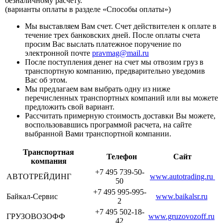
безналичному расчету.
(варианты оплаты в разделе «Способы оплаты»)
Мы выставляем Вам счет. Счет действителен к оплате в
течение трех банковских дней. После оплаты счета
просим Вас выслать платежное поручение по
электронной почте
pravmag@mail.ru
После поступления денег на счет мы отвозим груз в
транспортную компанию, предварительно уведомив
Вас об этом.
Мы предлагаем вам выбрать одну из ниже
перечисленных транспортных компаний или вы можете
предложить свой вариант.
Рассчитать примерную стоимость доставки Вы можете,
воспользовавшись программой расчета, на сайте
выбранной Вами транспортной компании.
Транспортная
Телефон
Сайт
компания
+7 495 739-50-
АВТОТРЕЙДИНГ
www.autotrading.ru
50
+7 495 995-995-
Байкал-Сервис
www.baikalsr.ru
2
+7 495 502-18-
ГРУЗОВОЗОФФ
www.gruzovozoff.ru
42