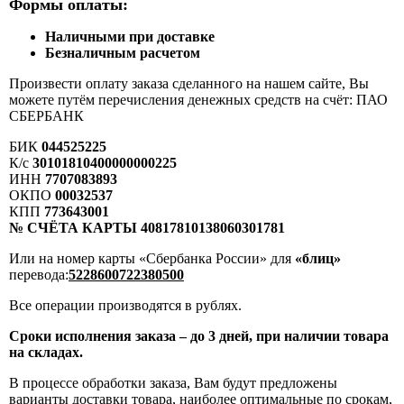
Формы оплаты:
Наличными при доставке
Безналичным расчетом
Произвести оплату заказа сделанного на нашем сайте, Вы
можете путём перечисления денежных средств на счёт: ПАО
СБЕРБАНК
БИК
044525225
К/с
30101810400000000225
ИНН
7707083893
ОКПО
00032537
КПП
773643001
№ СЧЁТА КАРТЫ 40817810138060301781
Или на номер карты «Сбербанка России» для
«блиц»
перевода:
5228600722380500
Все операции производятся в рублях.
Сроки исполнения заказа – до 3 дней, при наличии товара
на складах.
В процессе обработки заказа, Вам будут предложены
варианты доставки товара, наиболее оптимальные по срокам,