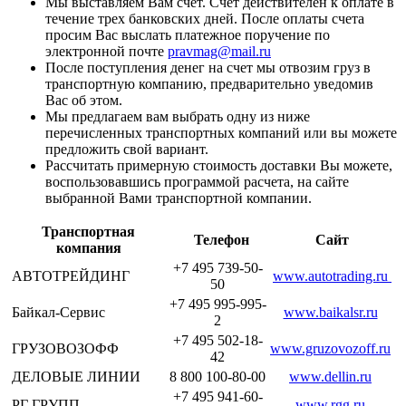
Мы выставляем Вам счет. Счет действителен к оплате в
течение трех банковских дней. После оплаты счета
просим Вас выслать платежное поручение по
электронной почте
pravmag@mail.ru
После поступления денег на счет мы отвозим груз в
транспортную компанию, предварительно уведомив
Вас об этом.
Мы предлагаем вам выбрать одну из ниже
перечисленных транспортных компаний или вы можете
предложить свой вариант.
Рассчитать примерную стоимость доставки Вы можете,
воспользовавшись программой расчета, на сайте
выбранной Вами транспортной компании.
Транспортная
Телефон
Сайт
компания
+7 495 739-50-
АВТОТРЕЙДИНГ
www.autotrading.ru
50
+7 495 995-995-
Байкал-Сервис
www.baikalsr.ru
2
+7 495 502-18-
ГРУЗОВОЗОФФ
www.gruzovozoff.ru
42
ДЕЛОВЫЕ ЛИНИИ
8 800 100-80-00
www.dellin.ru
+7 495 941-60-
РГ ГРУПП
www.rgg.ru